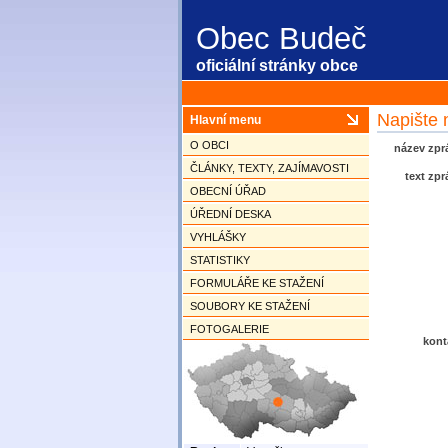
Obec Budeč
oficiální stránky obce
Napište
Hlavní menu
O OBCI
název zpr
ČLÁNKY, TEXTY, ZAJÍMAVOSTI
text zpr
OBECNÍ ÚŘAD
ÚŘEDNÍ DESKA
VYHLÁŠKY
STATISTIKY
FORMULÁŘE KE STAŽENÍ
SOUBORY KE STAŽENÍ
FOTOGALERIE
kont