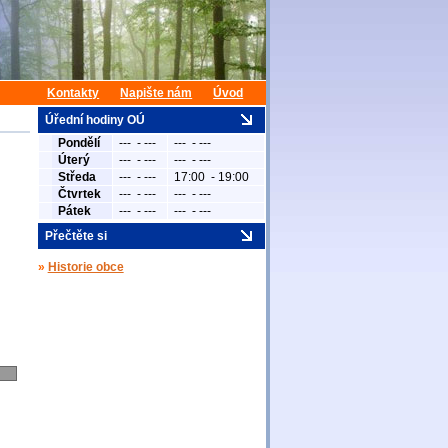
Kontakty
Napište nám
Úvod
Úřední hodiny OÚ
Pondělí
--- - ---
--- - ---
Úterý
--- - ---
--- - ---
Středa
--- - ---
17:00 - 19:00
Čtvrtek
--- - ---
--- - ---
Pátek
--- - ---
--- - ---
Přečtěte si
»
Historie obce