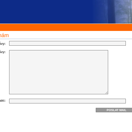
 nám
ávy:
ávy:
akt: