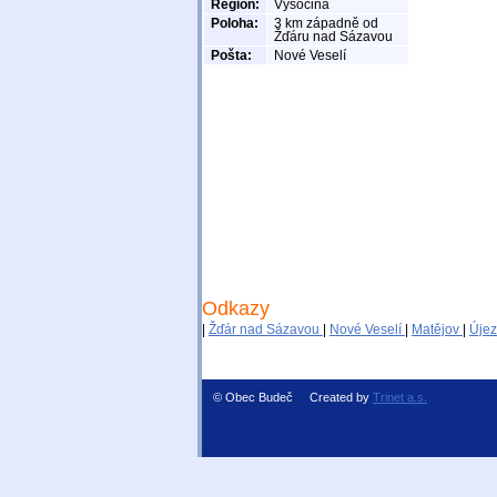
Region:
Vysočina
Poloha:
3 km západně od
Žďáru nad Sázavou
Pošta:
Nové Veselí
Odkazy
|
Žďár nad Sázavou
|
Nové Veselí
|
Matějov
|
Úje
© Obec Budeč Created by
Trinet a.s.