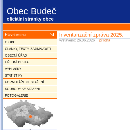
Obec Budeč
oficiální stránky obce
Inventarizační zpráva 2025.
Hlavní menu
vystaveno: 26.06.2026
příloha
O OBCI
ČLÁNKY, TEXTY, ZAJÍMAVOSTI
OBECNÍ ÚŘAD
ÚŘEDNÍ DESKA
VYHLÁŠKY
STATISTIKY
FORMULÁŘE KE STAŽENÍ
SOUBORY KE STAŽENÍ
FOTOGALERIE