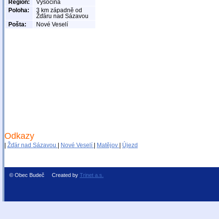
Region:
Vysočina
Poloha:
3 km západně od
Žďáru nad Sázavou
Pošta:
Nové Veselí
Odkazy
|
Žďár nad Sázavou
|
Nové Veselí
|
Matějov
|
Újezd
© Obec Budeč Created by
Trinet a.s.