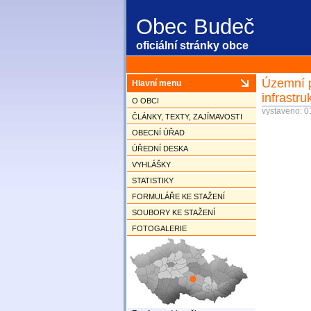
Obec Budeč
oficiální stránky obce
Územní p
Hlavní menu
infrastru
O OBCI
vystaveno:
ČLÁNKY, TEXTY, ZAJÍMAVOSTI
OBECNÍ ÚŘAD
ÚŘEDNÍ DESKA
VYHLÁŠKY
STATISTIKY
FORMULÁŘE KE STAŽENÍ
SOUBORY KE STAŽENÍ
FOTOGALERIE