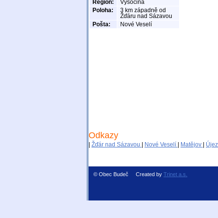
Region:
Vysočina
Poloha:
3 km západně od
Žďáru nad Sázavou
Pošta:
Nové Veselí
Odkazy
|
Žďár nad Sázavou
|
Nové Veselí
|
Matějov
|
Úje
© Obec Budeč Created by
Trinet a.s.