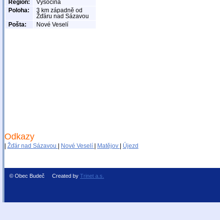
Region:
Vysočina
Poloha:
3 km západně od
Žďáru nad Sázavou
Pošta:
Nové Veselí
Odkazy
|
Žďár nad Sázavou
|
Nové Veselí
|
Matějov
|
Újezd
© Obec Budeč Created by
Trinet a.s.