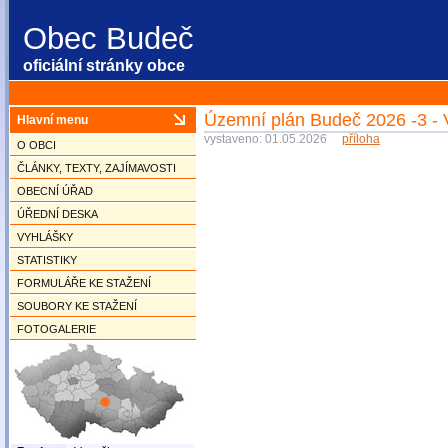
Obec Budeč
oficiální stránky obce
Územní plán Budeč 2026 -3 - 
Hlavní menu
vystaveno: 01.05.2026
příloha
O OBCI
ČLÁNKY, TEXTY, ZAJÍMAVOSTI
OBECNÍ ÚŘAD
ÚŘEDNÍ DESKA
VYHLÁŠKY
STATISTIKY
FORMULÁŘE KE STAŽENÍ
SOUBORY KE STAŽENÍ
FOTOGALERIE