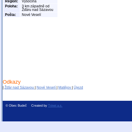
Region:
Vysočina
Poloha:
3 km západně od
Žďáru nad Sázavou
Pošta:
Nové Veselí
Odkazy
|
Žďár nad Sázavou
|
Nové Veselí
|
Matějov
|
Újezd
© Obec Budeč Created by
Trinet a.s.