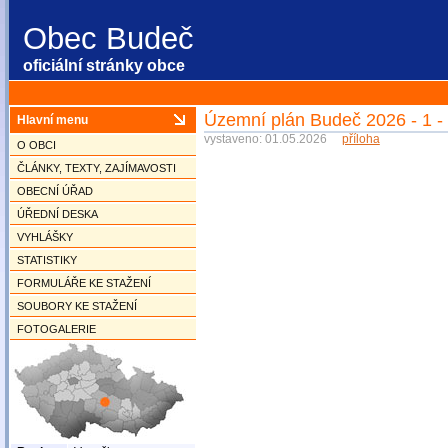
Obec Budeč
oficiální stránky obce
Územní plán Budeč 2026 - 1 -
Hlavní menu
vystaveno: 01.05.2026
příloha
O OBCI
ČLÁNKY, TEXTY, ZAJÍMAVOSTI
OBECNÍ ÚŘAD
ÚŘEDNÍ DESKA
VYHLÁŠKY
STATISTIKY
FORMULÁŘE KE STAŽENÍ
SOUBORY KE STAŽENÍ
FOTOGALERIE