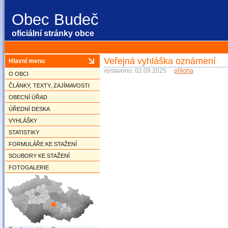
Obec Budeč
oficiální stránky obce
Veřejná vyhláška oznámení
Hlavní menu
vystaveno: 02.09.2025
příloha
O OBCI
ČLÁNKY, TEXTY, ZAJÍMAVOSTI
OBECNÍ ÚŘAD
ÚŘEDNÍ DESKA
VYHLÁŠKY
STATISTIKY
FORMULÁŘE KE STAŽENÍ
SOUBORY KE STAŽENÍ
FOTOGALERIE