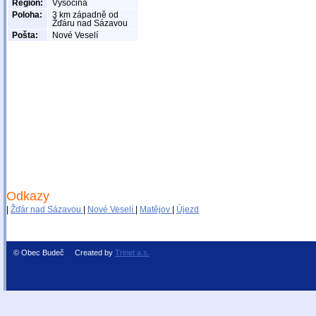
Region:
Vysočina
Poloha:
3 km západně od
Žďáru nad Sázavou
Pošta:
Nové Veselí
Odkazy
|
Žďár nad Sázavou
|
Nové Veselí
|
Matějov
|
Újezd
© Obec Budeč Created by
Trinet a.s.