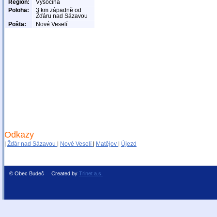
Region:
Vysočina
Poloha:
3 km západně od
Žďáru nad Sázavou
Pošta:
Nové Veselí
Odkazy
|
Žďár nad Sázavou
|
Nové Veselí
|
Matějov
|
Újezd
© Obec Budeč Created by
Trinet a.s.