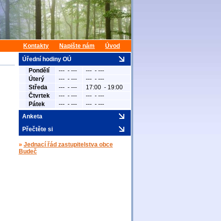
Kontakty
Napište nám
Úvod
Úřední hodiny OÚ
Pondělí
--- - ---
--- - ---
Úterý
--- - ---
--- - ---
Středa
--- - ---
17:00 - 19:00
Čtvrtek
--- - ---
--- - ---
Pátek
--- - ---
--- - ---
Anketa
Přečtěte si
»
Jednací řád zastupitelstva obce
Budeč