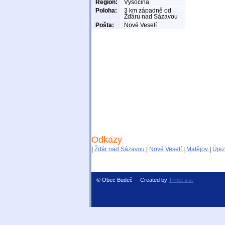
Region:
Vysočina
Poloha:
3 km západně od
Žďáru nad Sázavou
Pošta:
Nové Veselí
Odkazy
|
Žďár nad Sázavou
|
Nové Veselí
|
Matějov
|
Úje
© Obec Budeč Created by
Trinet a.s.